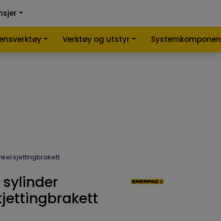
0
0
nsjer
nlign
Infosenter
Favoritter
Logg inn
lensverktøy
Verktøy og utstyr
Systemkomponen
nkel kjettingbrakett
 sylinder
 kjettingbrakett