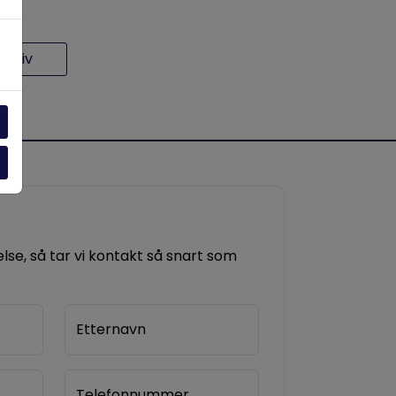
rkiv
se, så tar vi kontakt så snart som
Etternavn
Telefonnummer