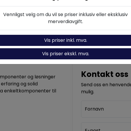
Vennligst velg om du vil se priser inklusiv eller eksklusiv
skrivelse
Spesifikasjoner
Dokumenta
merverdiavgift.
Vis priser inkl. mva.
Vis priser ekskl. mva.
Kontakt oss
komponenter og løsninger
 erfaring og solid
Send oss en henvendel
ra enkeltkomponenter til
mulig.
Fornavn
E-post