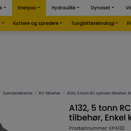
ss
Enerpac
Hydraulikk
Dynaset
Vi
k-kalkulator
Samme
r
Kuttere og spredere
Tungløfteteknologi
F
Sylindertilbehør
RC-tilbehør
A132, 5 tonn RC sylinder tilbehør, E
A132, 5 tonn RC
tilbehør, Enkel
Produktnummer:
EPA132