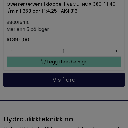
Oversenterventil dobbel | VBCD INOX 380-1 | 40
l/min | 350 bar | 1:4,25 | AISI 316
880015415
Mer enn 5 på lager
10.395,00
-
+
Legg i handlevogn
Vis flere
Hydraulikkteknikk.no