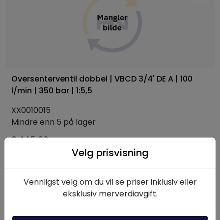
Oversenterventil dobbel | VBCD 3/4' DE A | 100
l/min | 350 bar | 1:5,5
XX0010015
Mindre enn 5 på lager
3.445,00
Velg prisvisning
-
+
Legg i handlevogn
Vennligst velg om du vil se priser inklusiv eller
eksklusiv merverdiavgift.