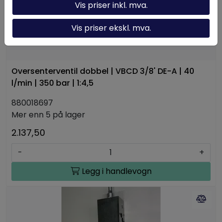
Vis priser inkl. mva.
Vis priser ekskl. mva.
Oversenterventil dobbel | VBCD 3/8' DE-A | 40
l/min | 350 bar | 1:4,5
880018697
Mer enn 5 på lager
2.137,50
-
+
Legg i handlevogn