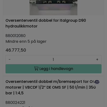
Oversenterventil dobbel for Italgroup D90
hydraulikkmotor
880012080
Mindre enn 5 på lager
46.777,50
-
+
Legg i handlevogn
Oversenterventil dobbel m/bremseport for OMS
motorer | VBCDF 1/2” DE OMS SF | 50 l/min | 350
bar | 1:4,5
880024221