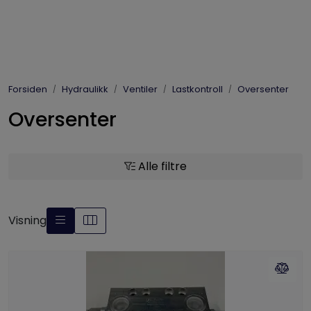
Skip to main content
Elpress
Forsiden
Hydraulikk
Ventiler
Lastkontroll
Oversenter
Enerpac
Oversenter
Hydraulikk
Alle filtre
Dynaset
Vinsjer
Visning
Vis priser
inkl. mva.