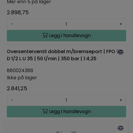
Mer enn 5 på lager
2.898,75
-
+
Legg i handlevogn
Oversenterventil dobbel m/bremseport | FPO 50
D 1/2 L U 35 | 50 l/min | 350 bar | 1:4,25
880024388
Ikke på lager
2.841,25
-
+
Legg i handlevogn