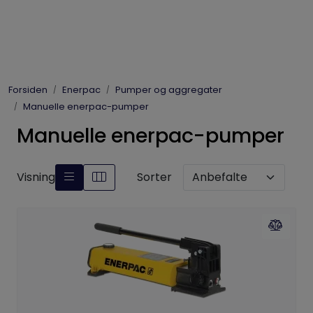
Skip to main content
Elpress
Forsiden
Enerpac
Pumper og aggregater
Enerpac
Manuelle enerpac-pumper
Manuelle enerpac-pumper
Hydraulikk
Dynaset
Visning
Sorter
Vinsjer
Vis priser
inkl. mva.