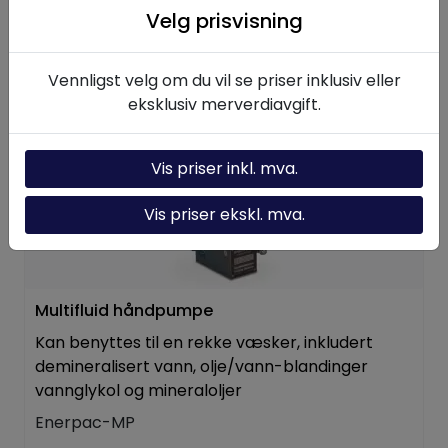
Velg prisvisning
16.711,25
-
+
Vennligst velg om du vil se priser inklusiv eller
eksklusiv merverdiavgift.
Legg i handlevogn
Vis priser inkl. mva.
Vis priser ekskl. mva.
Multifluid håndpumpe
Kan benyttes til en rekke væsker, inkludert
demineralisert vann, olje/vann-blandinger
vannglykol og mineraloljer
Enerpac-MP