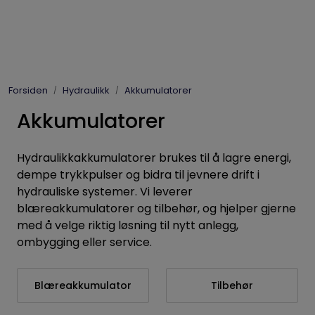
Skip to main content
Elpress
Forsiden
Hydraulikk
Akkumulatorer
Enerpac
Akkumulatorer
Hydraulikk
Hydraulikkakkumulatorer brukes til å lagre energi,
Dynaset
dempe trykkpulser og bidra til jevnere drift i
hydrauliske systemer. Vi leverer
blæreakkumulatorer og tilbehør, og hjelper gjerne
Vinsjer
med å velge riktig løsning til nytt anlegg,
ombygging eller service.
Vis priser
inkl. mva.
Blæreakkumulator
Tilbehør