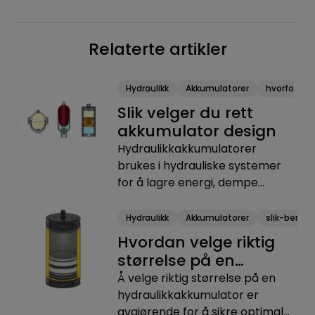
Relaterte artikler
Hydraulikk
Akkumulatorer
hvorfor-ve
Slik velger du rett
akkumulator design
Hydraulikkakkumulatorer
brukes i hydrauliske systemer
for å lagre energi, dempe
trykksvingninger og forbedre
systemets effektivitet. De tre
Hydraulikk
Akkumulatorer
slik-bereg
vanligste typene er
Hvordan velge riktig
blæreakkumulator,
størrelse på en
stempelakkumulator og
hydraulikkakkumulator
Å velge riktig størrelse på en
membranakkumulator. Hver
hydraulikkakkumulator er
type har unike egenskaper og
avgjørende for å sikre optimal