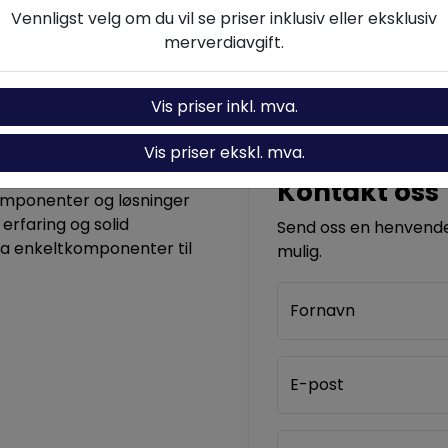
Beskrivelse
Spesifikasjoner
Vennligst velg om du vil se priser inklusiv eller eksklusiv
merverdiavgift.
Vis priser inkl. mva.
Vis priser ekskl. mva.
Kontakt oss
komponenter og løsninger
 erfaring og solid
Send oss en henvendel
ra enkeltkomponenter til
mulig.
Fornavn
E-post