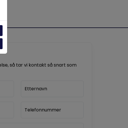
se, så tar vi kontakt så snart som
Etternavn
Telefonnummer