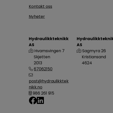
Kontakt oss
Nyheter
Hydraulikkteknikk
Hydraulikktekni
AS
AS
Hvamsvingen 7
Sagmyra 26
Skjetten
Kristiansand
2013
4624
67062150
post@hydraulikktek
nikk.no
986 261 915