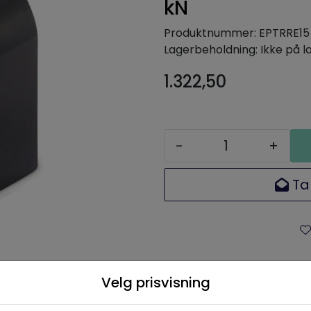
kN
Produktnummer:
EPTRRE15
Lagerbeholdning:
Ikke på l
1.322,50
-
+
Ta
Velg prisvisning