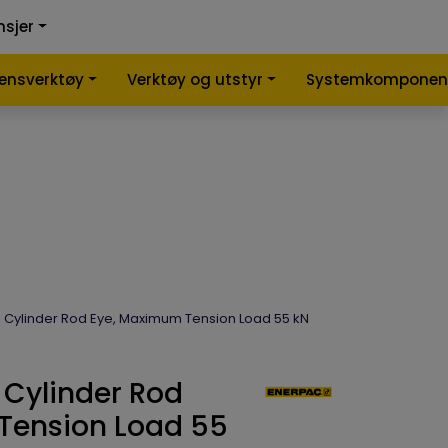
0
0
nsjer
nlign
Infosenter
Favoritter
Logg inn
lensverktøy
Verktøy og utstyr
Systemkomponen
d Cylinder Rod Eye, Maximum Tension Load 55 kN
 Cylinder Rod
Tension Load 55