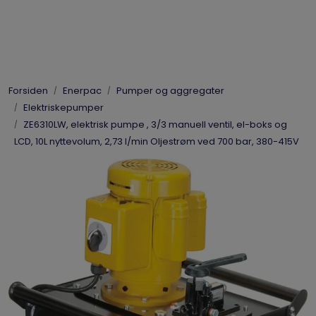
Skip to main content
Elpress
Forsiden
Enerpac
Pumper og aggregater
Enerpac
Elektriskepumper
ZE6310LW, elektrisk pumpe , 3/3 manuell ventil, el-boks og
Hydraulikk
LCD, 10L nyttevolum, 2,73 l/min Oljestrøm ved 700 bar, 380-415V
Dynaset
Vinsjer
Vis priser
inkl. mva.