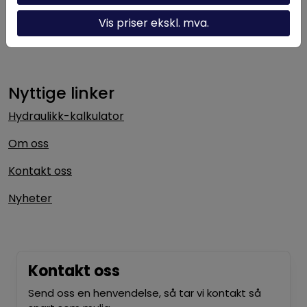
lang erfaring og solid fagkompetanse bistår vi kunder
med alt fra enkeltkomponenter til komplette
Vis priser ekskl. mva.
hydrauliske systemer.
Nyttige linker
Hydraulikk-kalkulator
Om oss
Kontakt oss
Nyheter
Kontakt oss
Send oss en henvendelse, så tar vi kontakt så